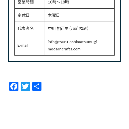
営業時間
10時～18時
定休日
木曜日
代表者名
中川 裕可里（ﾅｶｶﾞﾜﾕｶﾘ）
info@tsuru-oshimatsumugi-
E-mail
moderncrafts.com
F
T
共
ac
w
有
e
itt
b
er
o