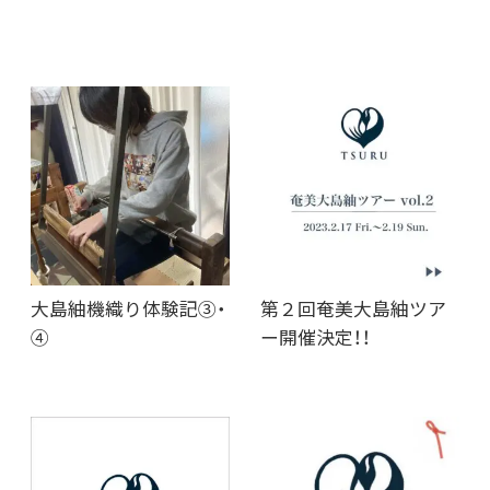
大島紬機織り体験記③・
第２回奄美大島紬ツア
④
ー開催決定！！