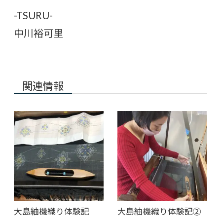
-TSURU-
中川裕可里
関連情報
大島紬機織り体験記
大島紬機織り体験記②