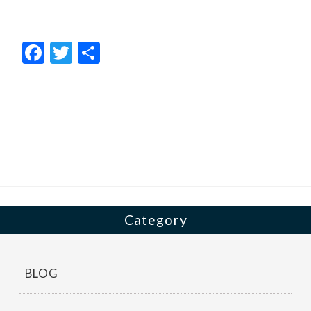
F
T
共
ac
w
有
e
itt
b
er
o
o
k
Category
BLOG