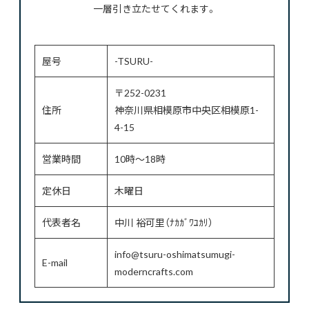
一層引き立たせてくれます。
屋号
-TSURU-
〒252-0231
住所
神奈川県相模原市中央区相模原1-
4-15
営業時間
10時～18時
定休日
木曜日
代表者名
中川 裕可里（ﾅｶｶﾞﾜﾕｶﾘ）
info@tsuru-oshimatsumugi-
E-mail
moderncrafts.com