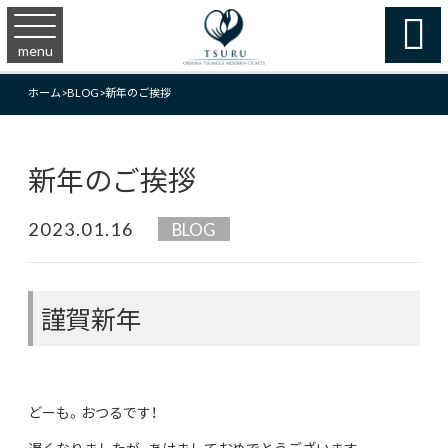

menu
ホーム
>
BLOG
>
新年のご挨拶
新年のご挨拶
2023.01.16
BLOG
謹賀新年
どーも。おつるです！