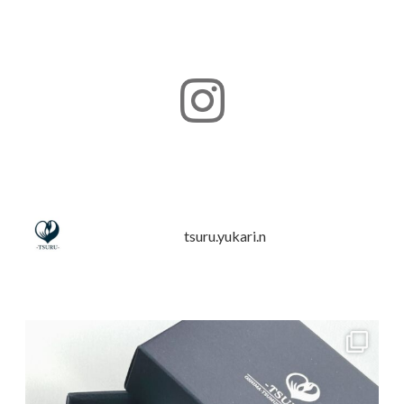
tsuru.yukari.n