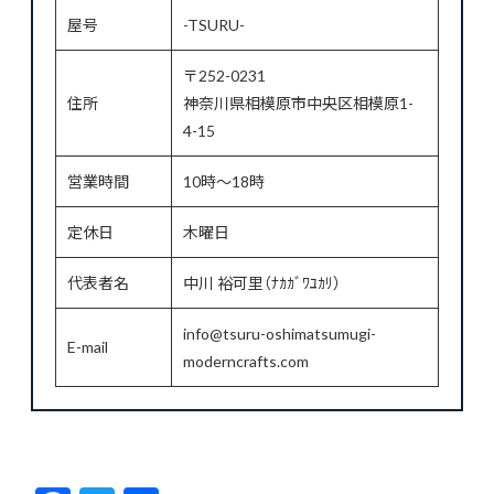
屋号
-TSURU-
〒252-0231
住所
神奈川県相模原市中央区相模原1-
4-15
営業時間
10時～18時
定休日
木曜日
代表者名
中川 裕可里（ﾅｶｶﾞﾜﾕｶﾘ）
info@tsuru-oshimatsumugi-
E-mail
moderncrafts.com