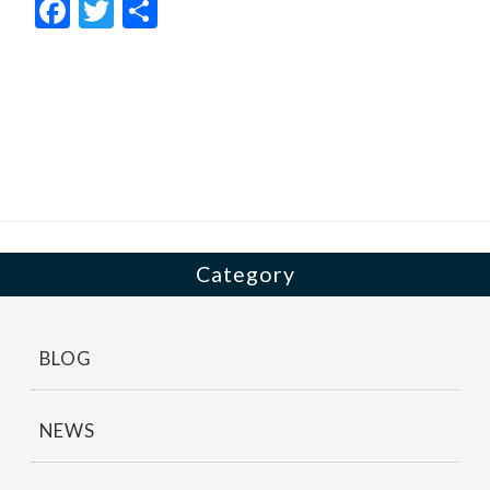
F
T
共
ac
w
有
e
itt
b
er
o
o
k
Category
BLOG
NEWS