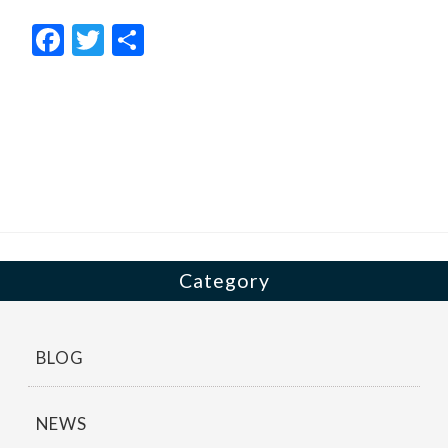
F
T
共
ac
w
有
e
itt
b
er
o
o
k
Category
BLOG
NEWS