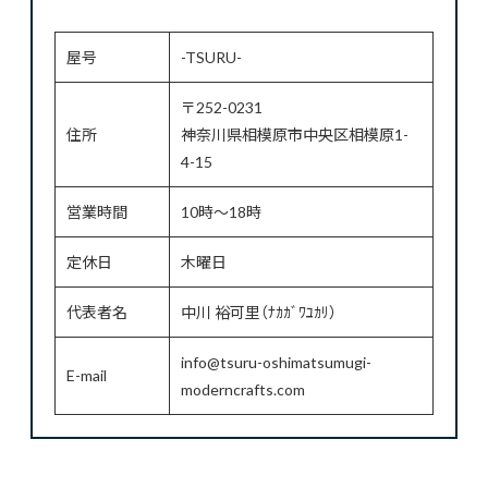
屋号
-TSURU-
〒252-0231
住所
神奈川県相模原市中央区相模原1-
4-15
営業時間
10時～18時
定休日
木曜日
代表者名
中川 裕可里（ﾅｶｶﾞﾜﾕｶﾘ）
info@tsuru-oshimatsumugi-
E-mail
moderncrafts.com