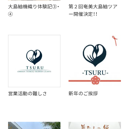
大島紬機織り体験記③・
第２回奄美大島紬ツア
④
ー開催決定！！
営業活動の難しさ
新年のご挨拶