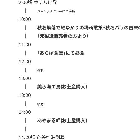
9:00頃 ホテル出発
｜
ジャンボタクシーにて移動
10:00
｜
秋名集落で紬ゆかりの場所散策・秋名バラの由来
｜
（元製造販売者の方より）
11:30
｜
「あらば食堂」にて昼食
12:30
｜
移動
13:00
｜
美ら海工房(お土産購入)
13:30
｜
移動
14:00
｜
あやまる岬(お土産購入)
｜
14:30頃 奄美空港到着