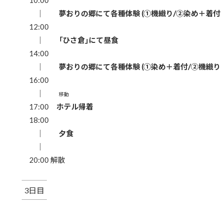
10:00
｜
夢おりの郷にて各種体験 (①機織り/②染め＋着付
12:00
｜
「ひさ倉」にて昼食
14:00
｜
夢おりの郷にて各種体験 (①染め＋着付/②機織り
16:00
｜
移動
17:00
ホテル帰着
18:00
｜
夕食
｜
20:00 解散
3日目