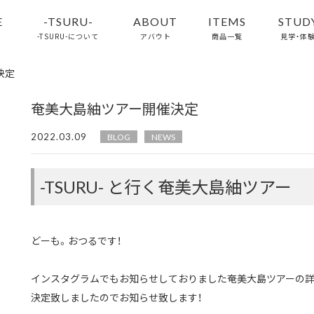
E
-TSURU-
ABOUT
ITEMS
STUD
-TSURU-について
アバウト
商品一覧
見学・体
決定
特集
奄美大島紬ツアー開催決定
2022.03.09
BLOG
NEWS
-TSURU- と行く奄美大島紬ツアー
どーも。おつるです！
インスタグラムでもお知らせしておりました奄美大島ツアーの
決定致しましたのでお知らせ致します！