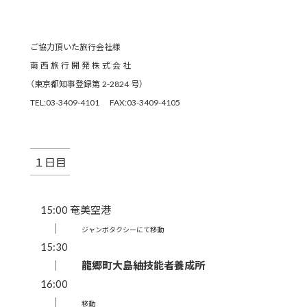
ご協力頂いた旅行会社様
南 西 旅 行 開 発 株 式 会 社
（東京都知事登録第 2-2824 号）
TEL:03-3409-4101 FAX:03-3409-4105
１日目
15:00 奄美空港
｜
ジャンボタクシーにて移動
15:30
｜
龍郷町大島紬技能者養成所
16:00
｜
移動