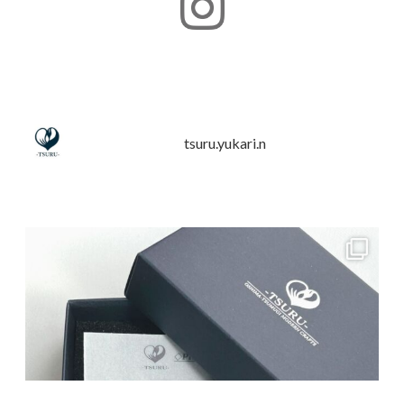
tsuru.yukari.n