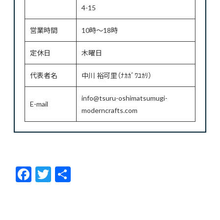
4-15
営業時間
10時～18時
定休日
木曜日
代表者名
中川 裕可里（ﾅｶｶﾞﾜﾕｶﾘ）
info@tsuru-oshimatsumugi-
E-mail
moderncrafts.com
F
T
共
ac
w
有
e
itt