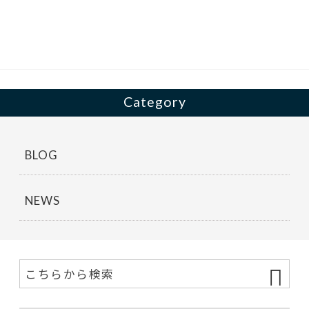
b
er
o
o
k
Category
BLOG
NEWS