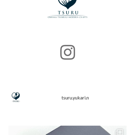
tsuru.yukari.n