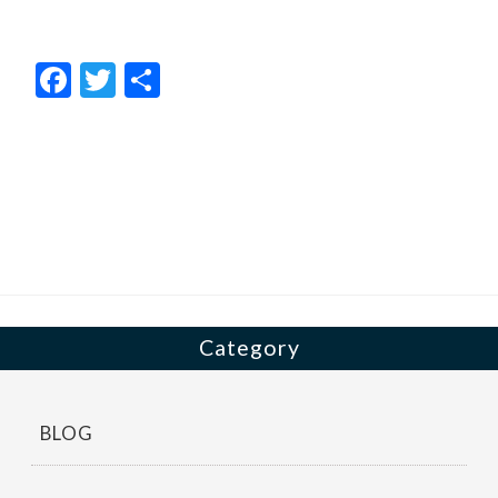
F
T
共
ac
w
有
e
itt
b
er
o
o
k
Category
BLOG