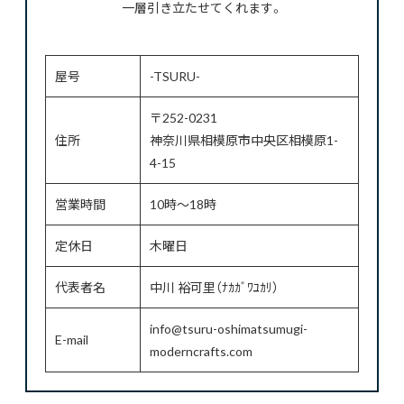
一層引き立たせてくれます。
屋号
-TSURU-
〒252-0231
住所
神奈川県相模原市中央区相模原1-
4-15
営業時間
10時～18時
定休日
木曜日
代表者名
中川 裕可里（ﾅｶｶﾞﾜﾕｶﾘ）
info@tsuru-oshimatsumugi-
E-mail
moderncrafts.com