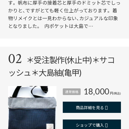
す。 帆布に厚手の接着芯と厚手のドミット芯でしっ
かりと、ですがとても軽く仕上がっております。 着
物リメイクとは一見わからない、カジュアルな印象
となりました。 内ポケットは大島で…
02
＊受注製作(休止中)＊サコ
ッシュ＊大島紬(亀甲)
18,000
通常価格
円
(税込)
商品詳細を見る
ショップで購入